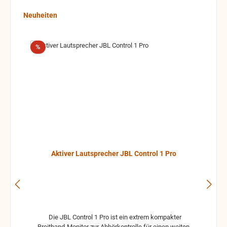
Produktgalerie überspringen
Neuheiten
Rabatt
%
Aktiver Lautsprecher JBL Control 1 Pro
Die JBL Control 1 Pro ist ein extrem kompakter
Breitband-Monitor zur Abhörkontrolle für einen weiten