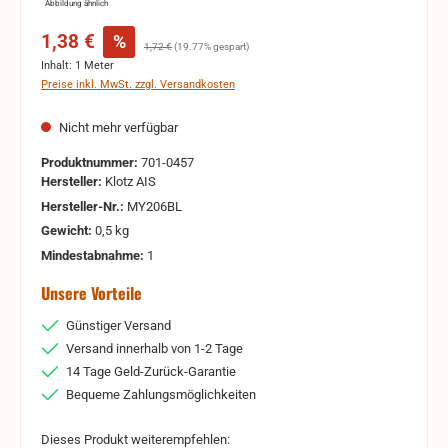
Abbildung ähnlich
Verkaufspreis:
1,38 €
%
Regulärer Preis:
1,72 €
(19.77% gespart)
Inhalt:
1 Meter
Preise inkl. MwSt. zzgl. Versandkosten
Nicht mehr verfügbar
Produktnummer:
701-0457
Hersteller:
Klotz AIS
Hersteller-Nr.:
MY206BL
Gewicht:
0,5 kg
Mindestabnahme:
1
Unsere Vorteile
Günstiger Versand
Versand innerhalb von 1-2 Tage
14 Tage Geld-Zurück-Garantie
Bequeme Zahlungsmöglichkeiten
Dieses Produkt weiterempfehlen: