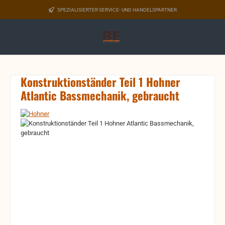
Zum Hauptinhalt springen
SPEZIALISIERTER SERVICE- UND HANDELSPARTNER
Konstruktionständer Teil 1 Hohner
Atlantic Bassmechanik, gebraucht
Bildergalerie überspringen