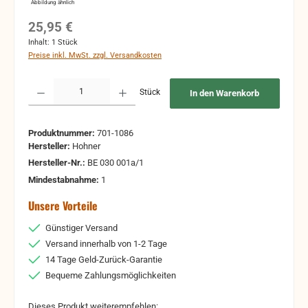
Abbildung ähnlich
Regulärer Preis:
25,95 €
Inhalt:
1 Stück
Preise inkl. MwSt. zzgl. Versandkosten
Produkt Anzahl: Gib den gewünschten Wert ein oder benutze die Schaltflächen um 
Stück
In den Warenkorb
Produktnummer:
701-1086
Hersteller:
Hohner
Hersteller-Nr.:
BE 030 001a/1
Mindestabnahme:
1
Unsere Vorteile
Günstiger Versand
Versand innerhalb von 1-2 Tage
14 Tage Geld-Zurück-Garantie
Bequeme Zahlungsmöglichkeiten
Dieses Produkt weiterempfehlen: