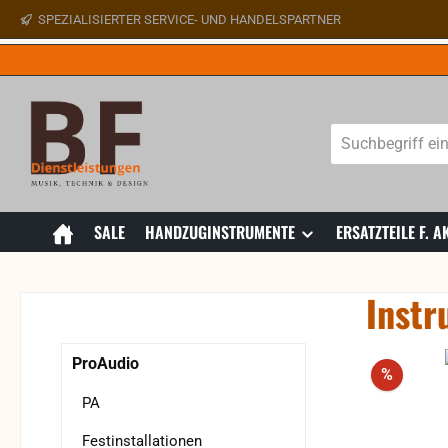
SPEZIALISIERTER SERVICE- UND HANDELSPARTNER
 Hauptinhalt springen
Zur Suche springen
Zur Hauptnavigation springen
SALE
HANDZUGINSTRUMENTE
ERSATZTEILE F.
Instr
Bildergaler
ProAudio
Rabatt
%
PA
Festinstallationen