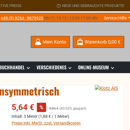
TIVE PREISE
NEUE UND GEBRAUCHTE PRODUKTE!
e
+49 (0) 9264 - 9679920
Mo-Fr, 10-12 | 13:30-17:00 Uhr
Service/Hilfe
Mein Konto
Warenkorb
0,00 €
 BUCHHANDEL
VERSCHIEDENES
ONLINE-MUSEUM
unsymmetrisch
Verkaufspreis:
5,64 €
%
Regulärer Preis:
9,90 €
(43.03% gespart)
Inhalt:
3 Meter
(1,88 € / 1 Meter)
Preise inkl. MwSt. zzgl. Versandkosten