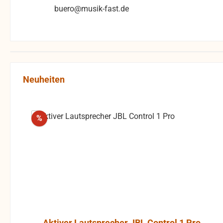
buero@musik-fast.de
Produktgalerie überspringen
Neuheiten
Rabatt
%
Aktiver Lautsprecher JBL Control 1 Pro