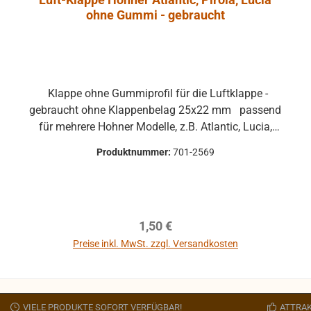
ohne Gummi - gebraucht
Klappe ohne Gummiprofil für die Luftklappe -
gebraucht ohne Klappenbelag 25x22 mm passend
für mehrere Hohner Modelle, z.B. Atlantic, Lucia,
Pirola, ... gebrauchte Teile können optische
Produktnummer:
701-2569
Beschädigungen haben, leichte Verformungen,
Dellen oder Kratzer und sind kein
Reklamationsgrund Alle Teile sind auf Funktion
geprüft. Bitte bei Unklarheiten vorher Absprechen
Regulärer Preis:
1,50 €
um Rücksendungen zu vermeiden. Rücksendungen
gehen auf Kosten des Käufers. bei defekten Artikel
Preise inkl. MwSt. zzgl. Versandkosten
kann die Funktion nicht mehr gewährleistet werden
In den Warenkorb
und die Produkte sind vom Umtausch
ausgeschlossen.
VIELE PRODUKTE SOFORT VERFÜGBAR!
ATTRAK