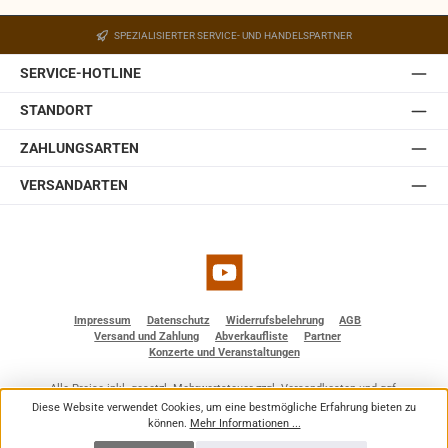
SPEZIALISIERTER SERVICE- UND HANDELSPARTNER
SERVICE-HOTLINE
STANDORT
ZAHLUNGSARTEN
VERSANDARTEN
YouTube
Impressum
Datenschutz
Widerrufsbelehrung
AGB
Versand und Zahlung
Abverkaufliste
Partner
Konzerte und Veranstaltungen
Alle Preise inkl. gesetzl. Mehrwertsteuer zzgl.
Versandkosten
und ggf.
Nachnahmegebühren, wenn nicht anders angegeben.
Diese Website verwendet Cookies, um eine bestmögliche Erfahrung bieten zu
© 2026 BF - Dienstleistungen - Alle Rechte vorbehalten. Theme by
ThemeWare®
können.
Mehr Informationen ...