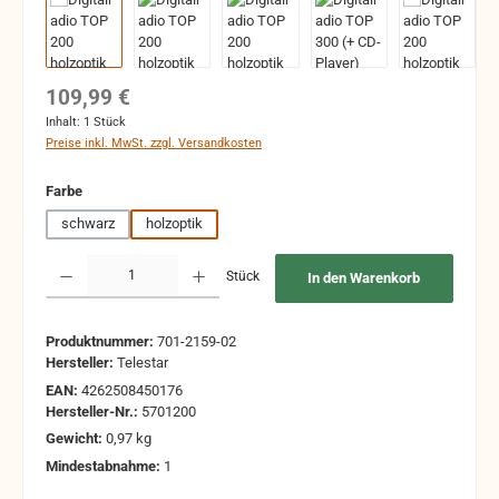
Regulärer Preis:
109,99 €
Inhalt:
1 Stück
Preise inkl. MwSt. zzgl. Versandkosten
auswählen
Farbe
schwarz
holzoptik
Produkt Anzahl: Gib den gewünschten Wert ein oder benutze die Schaltflächen um 
Stück
In den Warenkorb
Produktnummer:
701-2159-02
Hersteller:
Telestar
EAN:
4262508450176
Hersteller-Nr.:
5701200
Gewicht:
0,97 kg
Mindestabnahme:
1