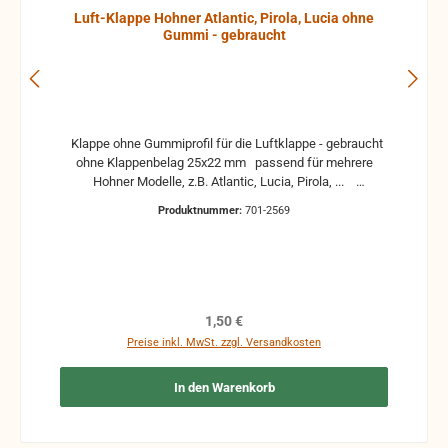
Luft-Klappe Hohner Atlantic, Pirola, Lucia ohne
Gummi - gebraucht
Klappe ohne Gummiprofil für die Luftklappe - gebraucht
ohne Klappenbelag 25x22 mm passend für mehrere
Hohner Modelle, z.B. Atlantic, Lucia, Pirola, ...
gebrauchte Teile können optische Beschädigungen
Produktnummer:
701-2569
haben, leichte Verformungen, Dellen oder Kratzer und sind
kein Reklamationsgrund Alle Teile sind auf Funktion
geprüft. Bitte bei Unklarheiten vorher Absprechen um
Rücksendungen zu vermeiden. Rücksendungen gehen auf
Kosten des Käufers. bei defekten Artikel kann die
Funktion nicht mehr gewährleistet werden und die
Regulärer Preis:
1,50 €
Produkte sind vom Umtausch ausgeschlossen.
Preise inkl. MwSt. zzgl. Versandkosten
In den Warenkorb