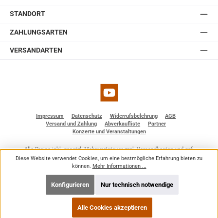
STANDORT
ZAHLUNGSARTEN
VERSANDARTEN
YouTube
Impressum
Datenschutz
Widerrufsbelehrung
AGB
Versand und Zahlung
Abverkaufliste
Partner
Konzerte und Veranstaltungen
Alle Preise inkl. gesetzl. Mehrwertsteuer zzgl.
Versandkosten
und ggf.
Nachnahmegebühren, wenn nicht anders angegeben.
Diese Website verwendet Cookies, um eine bestmögliche Erfahrung bieten zu
© 2026 BF - Dienstleistungen - Alle Rechte vorbehalten. Theme by
ThemeWare®
können.
Mehr Informationen ...
Konfigurieren
Nur technisch notwendige
Alle Cookies akzeptieren