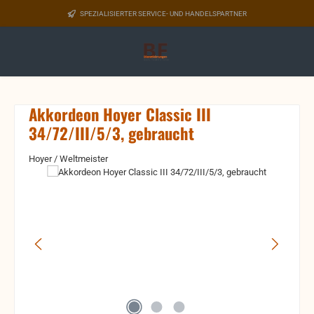
Zum Hauptinhalt springen
SPEZIALISIERTER SERVICE- UND HANDELSPARTNER
Akkordeon Hoyer Classic III
34/72/III/5/3, gebraucht
Hoyer / Weltmeister
Bildergalerie überspringen