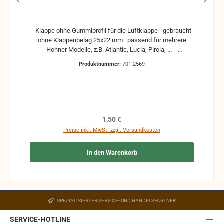
Klappe ohne Gummiprofil für die Luftklappe - gebraucht
ohne Klappenbelag 25x22 mm passend für mehrere
Hohner Modelle, z.B. Atlantic, Lucia, Pirola, ...
gebrauchte Teile können optische Beschädigungen
Produktnummer:
701-2569
haben, leichte Verformungen, Dellen oder Kratzer und sind
kein Reklamationsgrund Alle Teile sind auf Funktion
geprüft. Bitte bei Unklarheiten vorher Absprechen um
Rücksendungen zu vermeiden. Rücksendungen gehen auf
Kosten des Käufers. bei defekten Artikel kann die
Funktion nicht mehr gewährleistet werden und die
Regulärer Preis:
1,50 €
Produkte sind vom Umtausch ausgeschlossen.
Preise inkl. MwSt. zzgl. Versandkosten
In den Warenkorb
SPEZIALISIERTER SERVICE- UND HANDELSPARTNER
SERVICE-HOTLINE