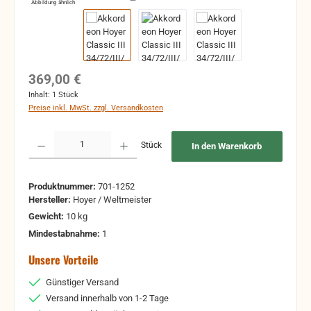
Abbildung ähnlich
Regulärer Preis:
369,00 €
Inhalt:
1 Stück
Preise inkl. MwSt. zzgl. Versandkosten
Produkt Anzahl: Gib den gewünschten Wert ein oder benutze die Schaltflächen um 
Stück
In den Warenkorb
Produktnummer:
701-1252
Hersteller:
Hoyer / Weltmeister
Gewicht:
10 kg
Mindestabnahme:
1
Unsere Vorteile
Günstiger Versand
Versand innerhalb von 1-2 Tage