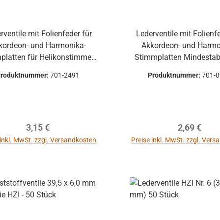
rventile mit Folienfeder für
Lederventile mit Folienf
kordeon- und Harmonika-
Akkordeon- und Harmo
platten für Helikonstimmen,
Stimmplatten Mindestabnahme
extra breit 1 Stück mehrlagig
Produktnummer:
701-2491
Produktnummer:
701-
Regulärer Preis:
Regulärer P
3,15 €
2,69 €
 inkl. MwSt. zzgl. Versandkosten
Preise inkl. MwSt. zzgl. Ver
In den Warenkorb