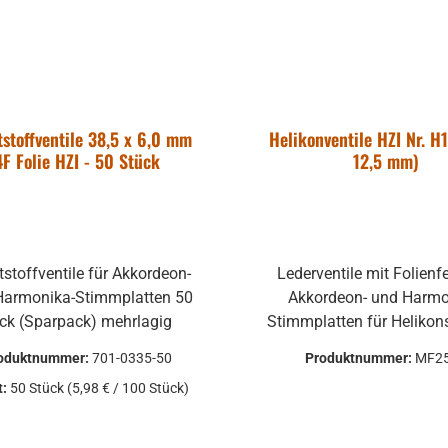
stoffventile 38,5 x 6,0 mm
Helikonventile HZI Nr. H1
4F Folie HZI - 50 Stück
12,5 mm)
stoffventile für Akkordeon-
Lederventile mit Folienf
armonika-Stimmplatten 50
Akkordeon- und Harmo
Stück (Sparpack) mehrlagig
Stimmplatten für Heliko
oduktnummer:
701-0335-50
Produktnummer:
MF2
t:
50 Stück
(5,98 € / 100 Stück)