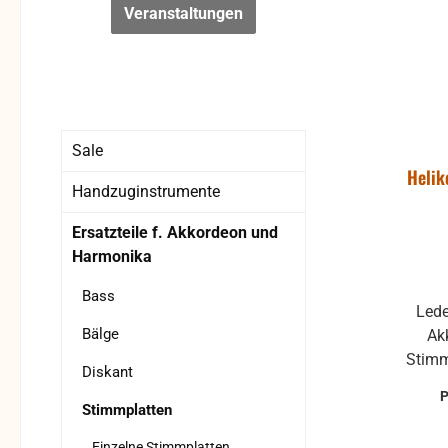
Veranstaltungen
Sale
Helik
Handzuginstrumente
Ersatzteile f. Akkordeon und
Harmonika
Bass
Lede
Bälge
Ak
Stimm
Diskant
Stimmplatten
Einzelne Stimmplatten