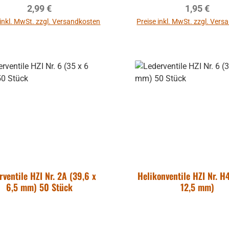
Regulärer Preis:
Regulärer P
2,99 €
1,95 €
 inkl. MwSt. zzgl. Versandkosten
Preise inkl. MwSt. zzgl. Ver
ppe Hohner
irola, Lucia
In den Warenkorb
In den Warenkor
 - gebraucht
uftklappe -
ohne
mm
mer:
701-2569
mehrere Hohner
Atlantic, Lucia,
rventile HZI Nr. 2A (39,6 x
Helikonventile HZI Nr. H4
optische
6,5 mm) 50 Stück
12,5 mm)
ngen haben,
rformungen,
ulärer Preis:
50 €
ratzer und sind
. MwSt. zzgl.