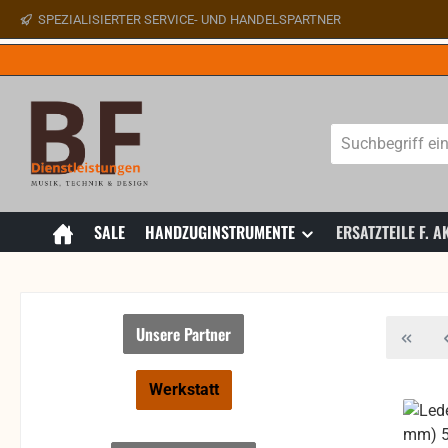
SPEZIALISIERTER SERVICE- UND HANDELSPARTNER
 Hauptinhalt springen
Zur Suche springen
Zur Hauptnavigation springen
SALE
HANDZUGINSTRUMENTE
ERSATZTEILE F.
Unsere Partner
Werkstatt