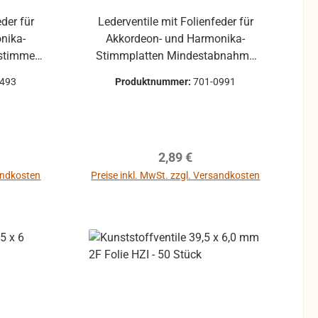
eder für
Lederventile mit Folienfeder für
nika-
Akkordeon- und Harmonika-
nstimmen
Stimmplatten Mindestabnahme
1 Stück mehrlagig
10 Stück mehrlagig
2493
Produktnummer:
701-0991
reis:
Regulärer Preis:
2,89 €
sandkosten
Preise inkl. MwSt. zzgl. Versandkosten
b