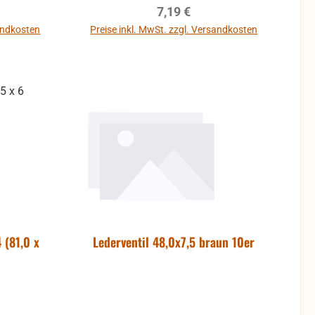
reis:
Regulärer Preis:
7,19 €
sandkosten
Preise inkl. MwSt. zzgl. Versandkosten
b
In den Warenkorb
 (81,0 x
Lederventil 48,0x7,5 braun 10er