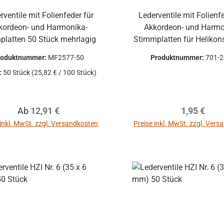
nsgrund Alle
dkosten
auf Funktion
rventile mit Folienfeder für
Lederventile mit Folienf
Warenkorb
kordeon- und Harmonika-
Akkordeon- und Harmo
ten vorher
Stimmplatten 50 Stück mehrlagig
Stimmplatten für Heliko
chen um
roduktnummer:
MF2577-50
Produktnummer:
701-
dungen zu
:
50 Stück
(25,82 € / 100 Stück)
Rücksendungen
 Kosten des
Regulärer Preis:
Regulärer P
Ab
12,91 €
1,95 €
 die Funktion
gewährleistet
 inkl. MwSt. zzgl. Versandkosten
Preise inkl. MwSt. zzgl. Ver
die Produkte
In den Warenkor
 Umtausch
ausgeschlossen.