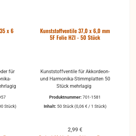
(35 x 6
Kunststoffventile 37,0 x 6,0 mm
5F Folie HZI - 50 Stück
eder für
Kunststoffventile für Akkordeon-
nika-
und Harmonika-Stimmplatten 50
Stimmplatten 10 Stück mehrlagig
Stück mehrlagig
957
Produktnummer:
701-1581
00 Stück)
Inhalt:
50 Stück
(0,06 € / 1 Stück)
eis:
Regulärer Preis:
2,99 €