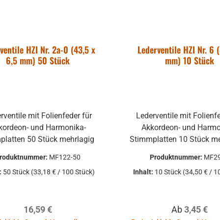
ventile HZI Nr. 2a-0 (43,5 x
Lederventile HZI Nr. 6 
6,5 mm) 50 Stück
mm) 10 Stück
rventile mit Folienfeder für
Lederventile mit Folienf
kordeon- und Harmonika-
Akkordeon- und Harmo
Stimmplatten 50 Stück mehrlagig
roduktnummer:
MF122-50
Produktnummer:
MF2
:
50 Stück
(33,18 € / 100 Stück)
Inhalt:
10 Stück
(34,50 € / 1
Regulärer Preis:
Regulärer Pr
16,59 €
Ab
3,45 €