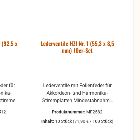
 (92,5 x
Lederventile HZI Nr. 1 (55,3 x 8,5
mm) 10er-Set
eder für
Lederventile mit Folienfeder für
nika-
Akkordeon- und Harmonika-
nstimmen
Stimmplatten Mindestabnahme
1 Stück mehrlagig
10 Stück mehrlagig
512
Produktnummer:
MF2582
Inhalt:
10 Stück
(71,90 € / 100 Stück)