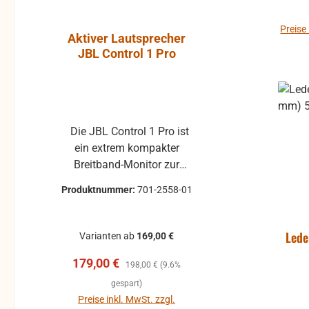
Preise
Aktiver Lautsprecher
Luft-Kla
JBL Control 1 Pro
Atlantic, P
ohne Gummi
Die JBL Control 1 Pro ist
Klappe ohne Gummiprofil
ein extrem kompakter
für die L
Breitband-Monitor zur
gebraucht 
Abhörkontrolle für einen
Klappenbelag 25x22 
Produktnummer:
701-2558-01
Produktnum
weiten Applikationsbereich,
passend für 
vom Tonstudio über die
Modelle, z.B. 
Video Postproduction bis
Pirola, ... gebrauchte Teile
Lede
Varianten ab
169,00 €
zum Ü-Wagen und
können 
Verkaufspreis:
Regulärer Preis:
179,00 €
Rundfunkstudio. Für
Beschädigu
198,00 €
(9.6%
Beschallungs- und
leichte Ve
Reg
1,
gespart)
Rufanlagen in Restaurants,
Dellen oder K
Preise inkl. MwSt. zzgl.
Preise inkl