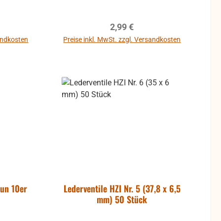
reis:
Regulärer Preis:
2,99 €
sandkosten
Preise inkl. MwSt. zzgl. Versandkosten
b
In den Warenkorb
aun 10er
Lederventile HZI Nr. 5 (37,8 x 6,5
mm) 50 Stück