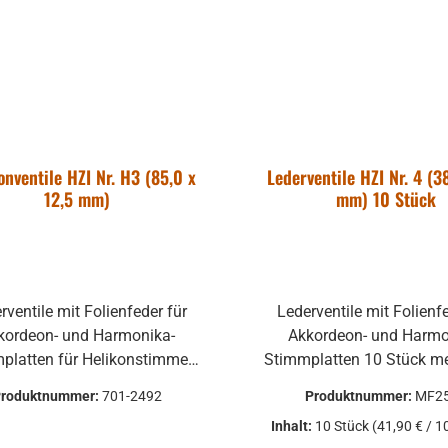
onventile HZI Nr. H3 (85,0 x
Lederventile HZI Nr. 4 (3
12,5 mm)
mm) 10 Stück
rventile mit Folienfeder für
Lederventile mit Folienf
kordeon- und Harmonika-
Akkordeon- und Harmo
platten für Helikonstimmen
1 Stück mehrlagig
Produktnummer:
701-2492
Produktnummer:
MF2
Inhalt:
10 Stück
(41,90 € / 1