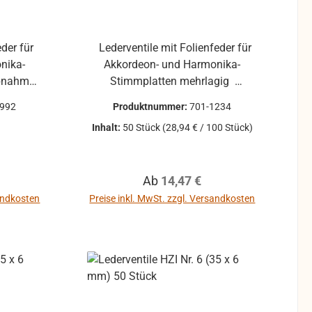
eder für
Lederventile mit Folienfeder für
nika-
Akkordeon- und Harmonika-
Stimmplatten mehrlagig
10 Stück mehrlagig
Sparpack mit 50 Stück
0992
Produktnummer:
701-1234
Inhalt:
50 Stück
(28,94 € / 100 Stück)
reis:
Regulärer Preis:
Ab
14,47 €
sandkosten
Preise inkl. MwSt. zzgl. Versandkosten