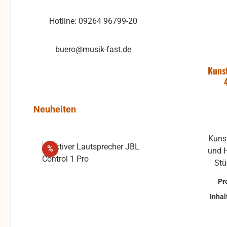
Hotline: 09264 96799-20
buero@musik-fast.de
Kunst
Produktgalerie überspringen
Neuheiten
Kunst
Rabatt
%
und H
Pr
Inhal