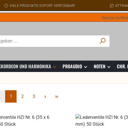
VIELE PRODUKTE SOFORT VERFÜGBAR!
ATTRAK
Service-Hotlin
 AKKORDEON UND HARMONIKA
PROAUDIO
NOTEN
CHR.
Seite
Seite
Seite
1
2
3