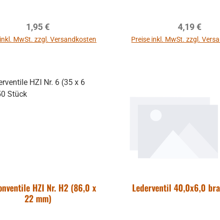
Regulärer Preis:
Regulärer P
1,95 €
4,19 €
 inkl. MwSt. zzgl. Versandkosten
Preise inkl. MwSt. zzgl. Ver
In den Warenkorb
In den Warenkor
onventile HZI Nr. H2 (86,0 x
Lederventil 40,0x6,0 br
22 mm)