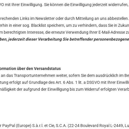
VO mit Ihrer Einwilligung. Sie können die Einwilligung jederzeit widerrufe
rechenden Links im Newsletter oder durch Mitteilung an uns abbestellen. 
rhin in einer sog. Blacklist speichern, um zu verhindern, dass Sie in Zuku
em berechtigten Interesse, die erneute Verwendung Ihrer E-Mail-Adresse
eben, jederzeit dieser Verarbeitung Sie betreffender personenbezogen
ormation über den Versandstatus
 an das Transportunternehmen weiter, sofern Sie dem ausdrücklich im B
ung erfolgt auf Grundlage des Art. 6 Abs. 1 lit. a DSGVO mit Ihrer Einwill
igkeit der aufgrund der Einwilligung bis zum Widerruf erfolgten Verarb
PayPal (Europe) S.à.r.l. et Cie, S.C.A. (22-24 Boulevard Royal L-2449, 