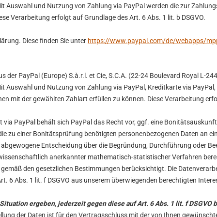
Mit Auswahl und Nutzung von Zahlung via PayPal werden die zur Zahlungs
ese Verarbeitung erfolgt auf Grundlage des Art. 6 Abs. 1 lit. b DSGVO.
ärung. Diese finden Sie unter
https://www.paypal.com/de/webapps/mpp/
 der PayPal (Europe) S.à.r.l. et Cie, S.C.A. (22-24 Boulevard Royal L-2
it Auswahl und Nutzung von Zahlung via PayPal, Kreditkarte via PayPal,
en mit der gewählten Zahlart erfüllen zu können. Diese Verarbeitung erfol
ft via PayPal behält sich PayPal das Recht vor, ggf. eine Bonitätsauskunf
die zu einer Bonitätsprüfung benötigten personenbezogenen Daten an ei
eine abgewogene Entscheidung über die Begründung, Durchführung oder Be
s wissenschaftlich anerkannter mathematisch-statistischer Verfahren be
n gemäß den gesetzlichen Bestimmungen berücksichtigt. Die Datenverarbe
rt. 6 Abs. 1 lit. f DSGVO aus unserem überwiegenden berechtigten Intere
 Situation ergeben, jederzeit gegen diese auf Art. 6 Abs. 1 lit. f DSG
ellung der Daten ist für den Vertragsschluss mit der von Ihnen gewünschten