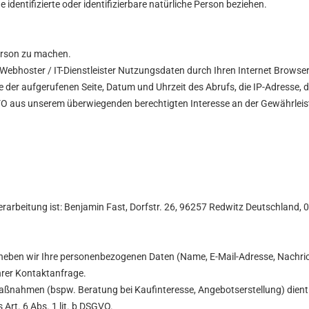
 identifizierte oder identifizierbare natürliche Person beziehen.
erson zu machen.
ebhoster / IT-Dienstleister Nutzungsdaten durch Ihren Internet Browser ü
e der aufgerufenen Seite, Datum und Uhrzeit des Abrufs, die IP-Adresse,
DSGVO aus unserem überwiegenden berechtigten Interesse an der Gewährleis
rarbeitung ist:
Benjamin Fast,
Dorfstr. 26,
96257
Redwitz
Deutschland,
0
, erheben wir Ihre personenbezogenen Daten (Name, E-Mail-Adresse, Nachr
hrer Kontaktanfrage.
nahmen (bspw. Beratung bei Kaufinteresse, Angebotserstellung) dient 
 Art. 6 Abs. 1 lit. b DSGVO.