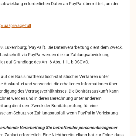
abwicklung erforderlichen Daten an PayPal übermittelt, um den
ua/privacy-full
449, Luxemburg; "PayPal"). Die Datenverarbeitung dient dem Zweck,
 Lastschrift via PayPal werden die zur Zahlungsabwicklung
gt auf Grundlage des Art. 6 Abs. 1 lit. b DSGVO.
t auf der Basis mathematisch-statistischer Verfahren unter
ne Auskunftei und verwendet die erhaltenen Informationen über
endigung des Vertragsverhältnisses. Die Bonitätsauskunft kann
rechnet werden und in deren Berechnung unter anderem
itung dient dem Zweck der Bonitätsprüfung für eine
sse am Schutz vor Zahlungsausfall, wenn PayPal in Vorleistung
VO beruhende Verarbeitung Sie betreffender personenbezogener
 Zahlart erforderlich. Eine Nichtbereitstellung hat zur Folge, dass