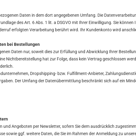
bezogenen Daten in dem dort angegebenen Umfang. Die Datenverarbeitung
ndlage des Art. 6 Abs. 1 lit. a DSGVO mit Ihrer Einwilligung. Sie können 
derruf erfolgten Verarbeitung berührt wird. Ihr Kundenkonto wird anschl
en bei Bestellungen
enen Daten nur, soweit dies zur Erfüllung und Abwicklung Ihrer Bestellung
 Eine Nichtbereitstellung hat zur Folge, dass kein Vertrag geschlossen wer
rderlich.
dunternehmen, Dropshipping- bzw. Fulfillment-Anbieter, Zahlungsdienstlei
en Vorgaben. Der Umfang der Datenübermittlung beschränkt sich auf ein Min
tern
n und Angeboten per Newsletter, sofern Sie dem ausdrücklich zugestimm
esse sowie ggf. weitere Daten, die Sie im Rahmen der Anmeldung zu unser