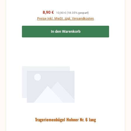
Verkaufspreis:
Regulärer Preis:
8,90 €
10,90 €
(18.35% gespart)
Preise inkl. MwSt. zzgl. Versandkosten
In den Warenkorb
Trageriemenbügel Hohner Nr. 6 lang