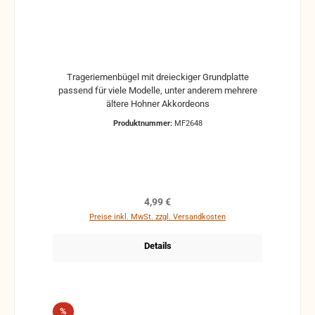
Trageriemenbügel mit dreieckiger Grundplatte
passend für viele Modelle, unter anderem mehrere
ältere Hohner Akkordeons
Produktnummer:
MF2648
Regulärer Preis:
4,99 €
Preise inkl. MwSt. zzgl. Versandkosten
Details
Rabatt
%