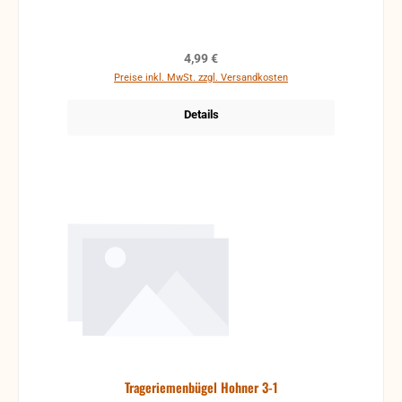
Regulärer Preis:
4,99 €
Preise inkl. MwSt. zzgl. Versandkosten
Details
Trageriemenbügel Hohner 3-1