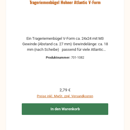
Trageriemenbügel Hohner Atlantic V-Form
Ein Trageriemenbügel V-Form ca. 24x24 mit M3
Gewinde (Abstand ca. 27 mm) Gewindelänge: ca. 18
mm (nach Scheibe) passend für viele Atlantic
Modelle ohne Befestigungsmaterial Passend dazu
Produktnummer:
701-1082
wären M3-Muttern und Kugelscheibe gebrauchte
Teile können optische Beschädigungen haben,
leichte Verformungen, Dellen oder Kratzer Alle Teile
sind auf Funktion geprüft. Bitte bei Unklarheiten
vorher Absprechen um Rücksendungen zu
vermeiden. Rücksendungen gehen auf Kosten des
Regulärer Preis:
2,79 €
Käufers.
Preise inkl. MwSt. zzgl. Versandkosten
In den Warenkorb