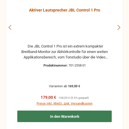
Aktiver Lautsprecher JBL Control 1 Pro
Die JBL Control 1 Pro ist ein extrem kompakter
Breitband-Monitor zur Abhörkontrolle für einen weiten
Applikationsbereich, vom Tonstudio über die Video
Postproduction bis zum Ü-Wagen und Rundfunkstudio.
Produktnummer:
701-2558-01
Für Beschallungs- und Rufanlagen in Restaurants, Hotels
und im audiovisuellen Bereich ist die JBL Control 1 Pro
ebenfalls die ideale Lösung. Der Hoch- und Tieftontreiber
ist bei der JBL Control 1 mit einer Magnet-Abschirmung
Varianten ab
169,00 €
gesichert, so daß dieser Lautsprecher gefahrlos in
direkter Nähe von Video-Monitoren betrieben werden
Verkaufspreis:
Regulärer Preis:
179,00 €
198,00 €
(9.6% gespart)
kann, ohne unliebsame Bildstörungen zu verursachen.
Preise inkl. MwSt. zzgl. Versandkosten
Das Gehäuse der JBL Control 1 Pro besteht aus
hochverdichtetem Polypropylenschaum, der hohe
In den Warenkorb
Resonanzarmut ermöglicht. Ein umfangreiches Angebot
an optionalem Montagezubehör erlaubt Wandmontage
und die exakte Anbringung und Ausrichtung des Monitors.