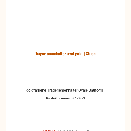
Trageriemenhalter oval gold | Stück
goldfarbene Trageriemenhalter Ovale Bauform
Produktnummer:
701-0353
Verkaufspreis:
Regulärer Preis: