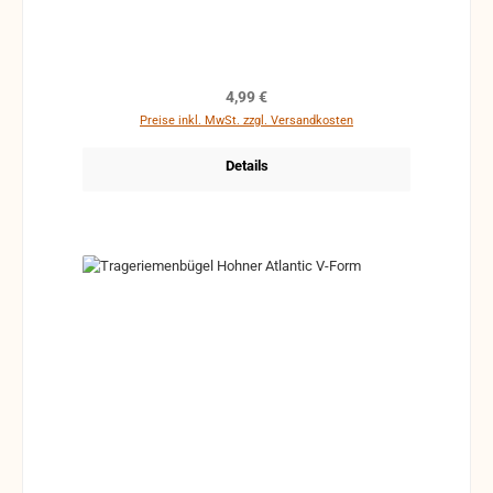
Regulärer Preis:
4,99 €
Preise inkl. MwSt. zzgl. Versandkosten
Details