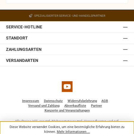
Ein Wandhalter ist in der JBL Control 1 Pro-WH integriert.
Der Halter ist mit einem Kugelgelenk ausgestattet,
SPEZIALISIERTER SERVICE- UND HANDELSPARTNER
welches in der Wandplatte des Halters eingebaut ist.
Somit lässt sich die JBL Control 1 Pro auch ohne optionale
SERVICE-HOTLINE
Zubehörteile einfach und schnell installieren. Sie ist
erhältlich in weiß und schwarz.
STANDORT
ZAHLUNGSARTEN
VERSANDARTEN
YouTube
Impressum
Datenschutz
Widerrufsbelehrung
AGB
Versand und Zahlung
Abverkaufliste
Partner
Konzerte und Veranstaltungen
Alle Preise inkl. gesetzl. Mehrwertsteuer zzgl.
Versandkosten
und ggf.
Nachnahmegebühren, wenn nicht anders angegeben.
Diese Website verwendet Cookies, um eine bestmögliche Erfahrung bieten zu
© 2026 BF - Dienstleistungen - Alle Rechte vorbehalten. Theme by
ThemeWare®
können.
Mehr Informationen ...