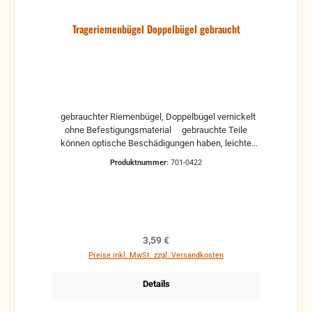
Trageriemenbügel Doppelbügel gebraucht
gebrauchter Riemenbügel, Doppelbügel vernickelt
ohne Befestigungsmaterial gebrauchte Teile
können optische Beschädigungen haben, leichte
Verformungen, Dellen oder Kratzer und sind kein
Produktnummer:
701-0422
Reklamationsgrund Alle Teile sind auf Funktion
geprüft. Bitte bei Unklarheiten vorher Absprechen
um Rücksendungen zu vermeiden. Rücksendungen
gehen auf Kosten des Käufers. bei defekten Artikel
kann die Funktion nicht mehr gewährleistet werden
und die Produkte sind vom Umtausch
Regulärer Preis:
3,59 €
ausgeschlossen.
Preise inkl. MwSt. zzgl. Versandkosten
Details