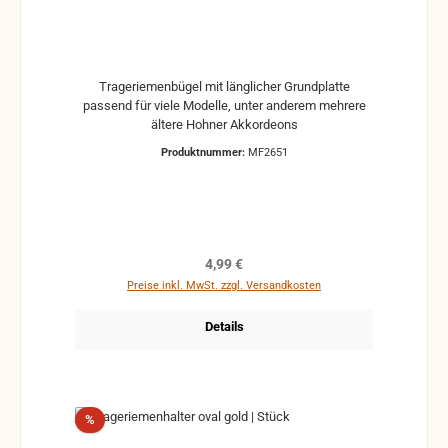
Trageriemenbügel mit länglicher Grundplatte
passend für viele Modelle, unter anderem mehrere
ältere Hohner Akkordeons
Produktnummer:
MF2651
Regulärer Preis:
4,99 €
Preise inkl. MwSt. zzgl. Versandkosten
Details
Rabatt
%