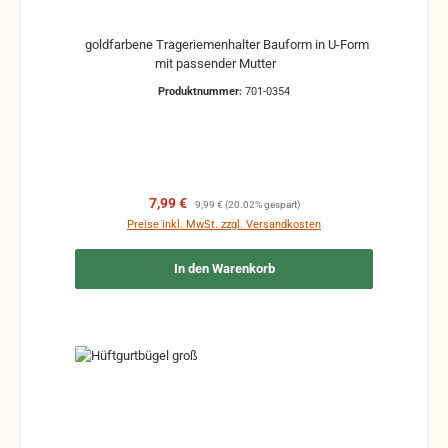
goldfarbene Trageriemenhalter Bauform in U-Form
mit passender Mutter
Produktnummer:
701-0354
Verkaufspreis:
Regulärer Preis:
7,99 €
9,99 €
(20.02% gespart)
Preise inkl. MwSt. zzgl. Versandkosten
In den Warenkorb