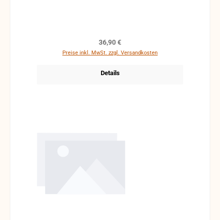
Regulärer Preis:
36,90 €
Preise inkl. MwSt. zzgl. Versandkosten
Details