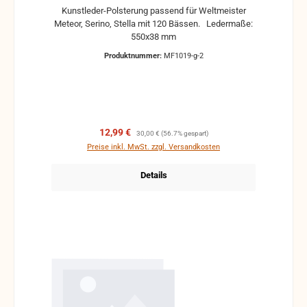
Kunstleder-Polsterung passend für Weltmeister
Meteor, Serino, Stella mit 120 Bässen. Ledermaße:
550x38 mm
Produktnummer:
MF1019-g-2
Verkaufspreis:
Regulärer Preis:
12,99 €
30,00 €
(56.7% gespart)
Preise inkl. MwSt. zzgl. Versandkosten
Details