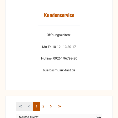
Kundenservice
Öffnungszeiten:
Mo-Fr. 10-12 | 13:30-17
Hotline: 09264 96799-20
buero@musik-fast.de
Seite
Seite
1
2