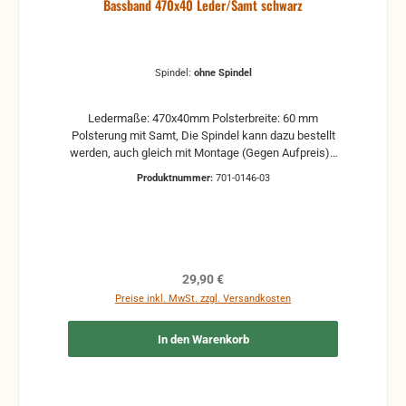
Bassband 470x40 Leder/Samt schwarz
Spindel:
ohne Spindel
Ledermaße: 470x40mm Polsterbreite: 60 mm
Polsterung mit Samt, Die Spindel kann dazu bestellt
werden, auch gleich mit Montage (Gegen Aufpreis) -
bitte Anfragen Riemen und Polster - Farbe: schwarz
Produktnummer:
701-0146-03
Regulärer Preis:
29,90 €
Preise inkl. MwSt. zzgl. Versandkosten
In den Warenkorb