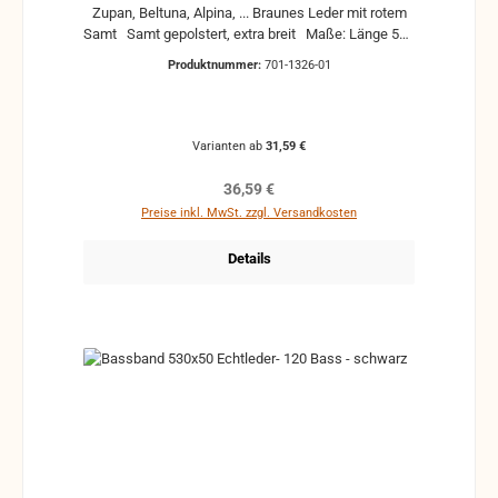
Zupan, Beltuna, Alpina, ... Braunes Leder mit rotem
Samt Samt gepolstert, extra breit Maße: Länge 550
mm Breite Polster 75 mm Breite Leder 45 mm
Produktnummer:
701-1326-01
Lieferbar mit feinem oder groben Gewinde
Varianten ab
31,59 €
Regulärer Preis:
36,59 €
Preise inkl. MwSt. zzgl. Versandkosten
Details