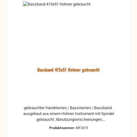
Bassband 415x51 Hohner gebraucht
gebrauchter Handriemen / Bassriemen / Bassband
ausgebaut aus einem Hohner Instrument mit Spindel
gebraucht: Abnutzungserscheinungen,
Kratzer, leichte Verschmutzungen können vorhanden
Produktnummer:
MF2075
sein. Weitere Fragen beantworten wir gerne per Mail.