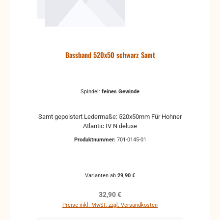
Bassband 520x50 schwarz Samt
Spindel:
feines Gewinde
Samt gepolstert Ledermaße: 520x50mm Für Hohner
Atlantic IV N deluxe
Produktnummer:
701-0145-01
Varianten ab
29,90 €
Regulärer Preis:
32,90 €
Preise inkl. MwSt. zzgl. Versandkosten