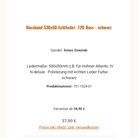
Bassband 530x50 Echtleder- 120 Bass - schwarz
Spindel:
feines Gewinde
Ledermaße: 530x50mm z.B. für Hohner Atlantic IV
N deluxe Polsterung mit echten Leder Farbe:
schwarz
Produktnummer:
701-1324-01
Varianten ab
34,90 €
Regulärer Preis:
37,90 €
Preise inkl. MwSt. zzgl. Versandkosten