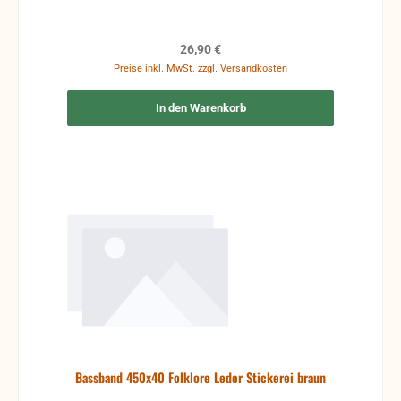
Regulärer Preis:
26,90 €
Preise inkl. MwSt. zzgl. Versandkosten
In den Warenkorb
Bassband 450x40 Folklore Leder Stickerei braun