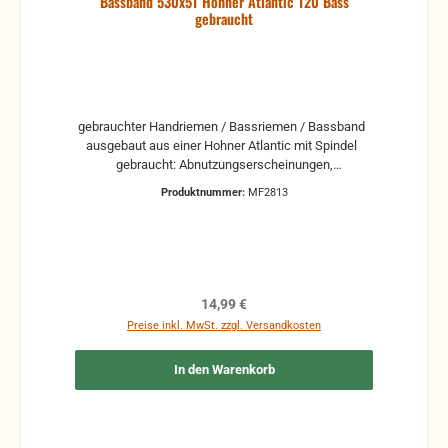
Bassband 530x51 Hohner Atlantic 120 Bass
gebraucht
gebrauchter Handriemen / Bassriemen / Bassband
ausgebaut aus einer Hohner Atlantic mit Spindel
gebraucht: Abnutzungserscheinungen,
Kratzer, leichte Verschmutzungen können vorhanden
Produktnummer:
MF2813
sein. Weitere Fragen beantworten wir gerne per Mail.
Regulärer Preis:
14,99 €
Preise inkl. MwSt. zzgl. Versandkosten
In den Warenkorb