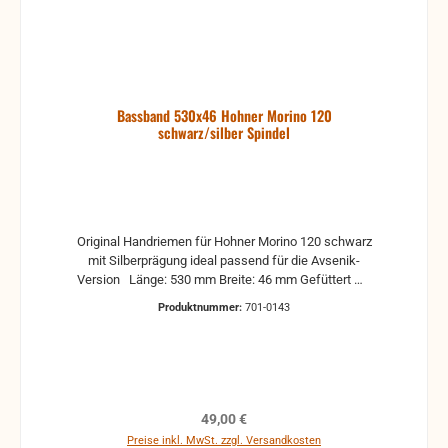
Bassband 530x46 Hohner Morino 120
schwarz/silber Spindel
Original Handriemen für Hohner Morino 120 schwarz
mit Silberprägung ideal passend für die Avsenik-
Version Länge: 530 mm Breite: 46 mm Gefüttert mit
Spindel
Produktnummer:
701-0143
Regulärer Preis:
49,00 €
Preise inkl. MwSt. zzgl. Versandkosten