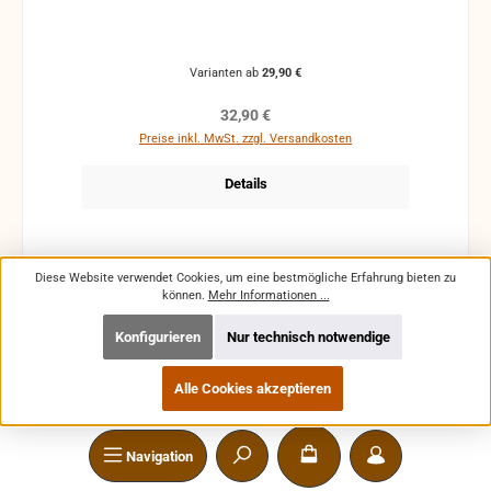
Varianten ab
29,90 €
Regulärer Preis:
32,90 €
Preise inkl. MwSt. zzgl. Versandkosten
Details
Diese Website verwendet Cookies, um eine bestmögliche Erfahrung bieten zu
können.
Mehr Informationen ...
Konfigurieren
Nur technisch notwendige
Alle Cookies akzeptieren
Navigation