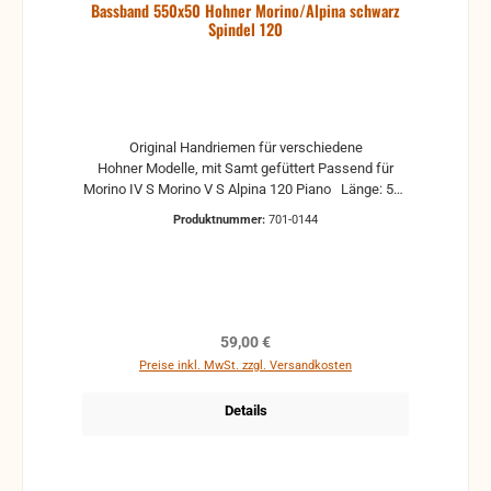
Bassband 550x50 Hohner Morino/Alpina schwarz
Spindel 120
Original Handriemen für verschiedene
Hohner Modelle, mit Samt gefüttert Passend für
Morino IV S Morino V S Alpina 120 Piano Länge: 550
mm Breite: 50 mm mit Spindel
Produktnummer:
701-0144
Regulärer Preis:
59,00 €
Preise inkl. MwSt. zzgl. Versandkosten
Details