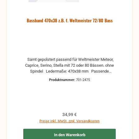
Bassband 470x38 z.B. f. Weltmeister 72/80 Bass
Samt gepolstert passend für Weltmeister Meteor,
Caprice, Serino, Stella mit 72 oder 80 Bässen. ohne
Spindel Ledermaße: 470x38 mm Passende
Spindel zu Deinem Instrument können extra bestellt
Produktnummer:
701-2475
werden und auf Wunsch auch vormontiert werden.
Regulärer Preis:
34,99 €
Preise inkl. MwSt. zzgl. Versandkosten
In den Warenkorb