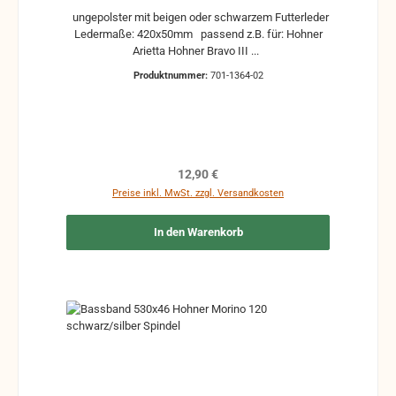
ungepolster mit beigen oder schwarzem Futterleder
Ledermaße: 420x50mm passend z.B. für: Hohner
Arietta Hohner Bravo III ...
Produktnummer:
701-1364-02
Regulärer Preis:
12,90 €
Preise inkl. MwSt. zzgl. Versandkosten
In den Warenkorb