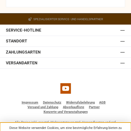
und die exakte Anbringung und Ausrichtung des Monitors.
Ein Wandhalter ist in der JBL Control 1 Pro-WH integriert.
Der Halter ist mit einem Kugelgelenk ausgestattet,
SPEZIALISIERTER SERVICE- UND HANDELSPARTNER
welches in der Wandplatte des Halters eingebaut ist.
Somit lässt sich die JBL Control 1 Pro auch ohne optionale
SERVICE-HOTLINE
Zubehörteile einfach und schnell installieren. Sie ist
erhältlich in weiß und schwarz.
STANDORT
ZAHLUNGSARTEN
VERSANDARTEN
YouTube
Impressum
Datenschutz
Widerrufsbelehrung
AGB
Versand und Zahlung
Abverkaufliste
Partner
Konzerte und Veranstaltungen
Alle Preise inkl. gesetzl. Mehrwertsteuer zzgl.
Versandkosten
und ggf.
Nachnahmegebühren, wenn nicht anders angegeben.
Diese Website verwendet Cookies, um eine bestmögliche Erfahrung bieten zu