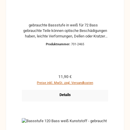
gebrauchte Bassstufe in weiß für 72 Bass
gebrauchte Teile können optische Beschädigungen
haben, leichte Verformungen, Dellen oder Kratzer
und sind kein Reklamationsgrund Alle Teile sind auf
Produktnummer:
701-2465
Funktion geprüft. Bitte bei Unklarheiten vorher
Absprechen um Rücksendungen zu vermeiden.
Rücksendungen gehen auf Kosten des Käufers. bei
defekten Artikel kann die Funktion nicht mehr
gewährleistet werden und die Produkte sind vom
Umtausch ausgeschlossen.
Regulärer Preis:
11,90 €
Preise inkl. MwSt. zzgl. Versandkosten
Details