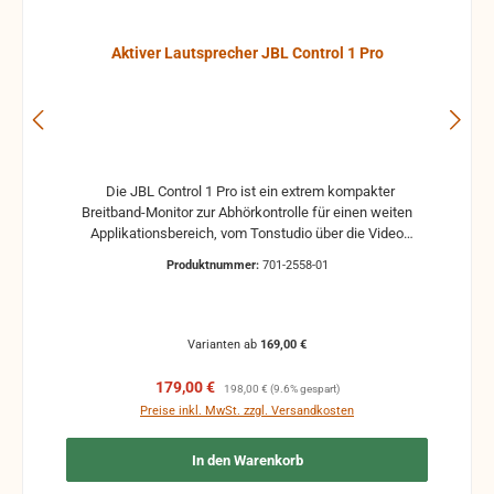
Aktiver Lautsprecher JBL Control 1 Pro
Die JBL Control 1 Pro ist ein extrem kompakter
Breitband-Monitor zur Abhörkontrolle für einen weiten
Applikationsbereich, vom Tonstudio über die Video
Postproduction bis zum Ü-Wagen und Rundfunkstudio.
Produktnummer:
701-2558-01
Für Beschallungs- und Rufanlagen in Restaurants, Hotels
und im audiovisuellen Bereich ist die JBL Control 1 Pro
ebenfalls die ideale Lösung. Der Hoch- und Tieftontreiber
ist bei der JBL Control 1 mit einer Magnet-Abschirmung
Varianten ab
169,00 €
gesichert, so daß dieser Lautsprecher gefahrlos in
direkter Nähe von Video-Monitoren betrieben werden
Verkaufspreis:
Regulärer Preis:
179,00 €
198,00 €
(9.6% gespart)
kann, ohne unliebsame Bildstörungen zu verursachen.
Preise inkl. MwSt. zzgl. Versandkosten
Das Gehäuse der JBL Control 1 Pro besteht aus
hochverdichtetem Polypropylenschaum, der hohe
In den Warenkorb
Resonanzarmut ermöglicht. Ein umfangreiches Angebot
an optionalem Montagezubehör erlaubt Wandmontage