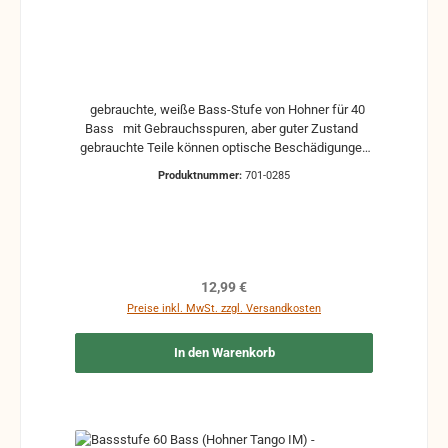
gebrauchte, weiße Bass-Stufe von Hohner für 40
Bass mit Gebrauchsspuren, aber guter Zustand
gebrauchte Teile können optische Beschädigungen
haben, leichte Verformungen, Dellen oder Kratzer
Produktnummer:
701-0285
und sind kein Reklamationsgrund Alle Teile sind auf
Funktion geprüft. Bitte bei Unklarheiten vorher
Absprechen um Rücksendungen zu vermeiden.
Rücksendungen gehen auf Kosten des Käufers. bei
defekten Artikel kann die Funktion nicht mehr
gewährleistet werden und die Produkte sind vom
Regulärer Preis:
12,99 €
Umtausch ausgeschlossen.
Preise inkl. MwSt. zzgl. Versandkosten
In den Warenkorb