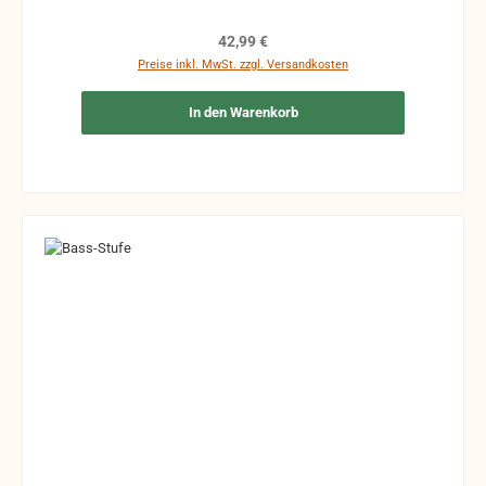
Regulärer Preis:
42,99 €
Preise inkl. MwSt. zzgl. Versandkosten
In den Warenkorb