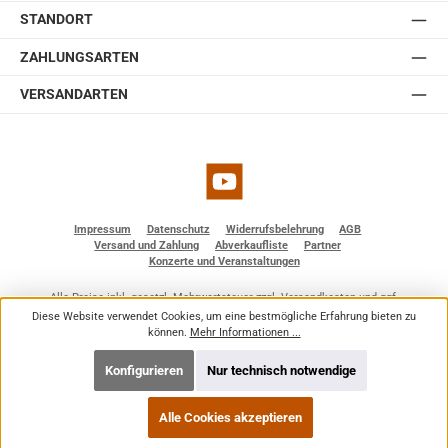
STANDORT
ZAHLUNGSARTEN
VERSANDARTEN
YouTube
Impressum
Datenschutz
Widerrufsbelehrung
AGB
Versand und Zahlung
Abverkaufliste
Partner
Konzerte und Veranstaltungen
Alle Preise inkl. gesetzl. Mehrwertsteuer zzgl.
Versandkosten
und ggf.
Nachnahmegebühren, wenn nicht anders angegeben.
Diese Website verwendet Cookies, um eine bestmögliche Erfahrung bieten zu
© 2026 BF - Dienstleistungen - Alle Rechte vorbehalten. Theme by
ThemeWare®
können.
Mehr Informationen ...
Konfigurieren
Nur technisch notwendige
Alle Cookies akzeptieren