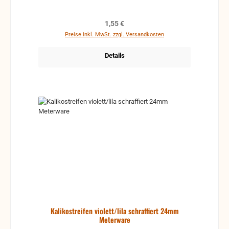
Regulärer Preis:
1,55 €
Preise inkl. MwSt. zzgl. Versandkosten
Details
Kalikostreifen violett/lila schraffiert 24mm
Meterware