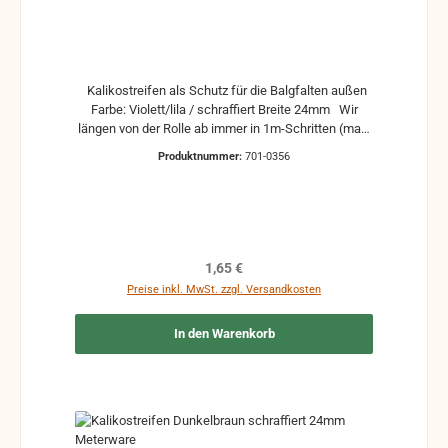
Kalikostreifen als Schutz für die Balgfalten außen
Farbe: Violett/lila / schraffiert Breite 24mm Wir
längen von der Rolle ab immer in 1m-Schritten (max.
50m am Stück) Bei Herstellung der Bälgen werden
Produktnummer:
701-0356
oft 19mm breite Kalkostreifen verwendet. Um bei der
Reparatur die Klebestellen besser zu
überdecken wird meistens die 24mm-breite Variante
genommen. Somit wird die sichergestellt, dass es
sauber und ordentlich aussieht, und die alte
Rückstände oder Beschädigungen überdeckt sind.
Regulärer Preis:
1,65 €
Auch lieferbar in anderen Breiten, Farben und
Preise inkl. MwSt. zzgl. Versandkosten
Oberflächen
In den Warenkorb