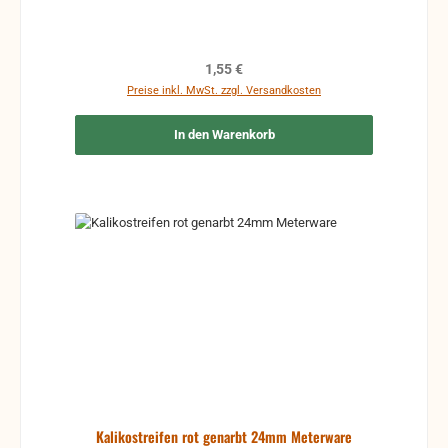
Regulärer Preis:
1,55 €
Preise inkl. MwSt. zzgl. Versandkosten
In den Warenkorb
Kalikostreifen rot genarbt 24mm Meterware