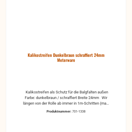
Kalikostreifen Dunkelbraun schraffiert 24mm
Meterware
Kalikostreifen als Schutz für die Balgfalten außen
Farbe: dunkelbraun / schraffiert Breite 24mm Wir
längen von der Rolle ab immer in 1m-Schritten (max.
50m am Stück) Bei Herstellung der Bälgen werden
Produktnummer:
701-1338
oft 19mm breite Kalkostreifen verwendet. Um bei der
Reparatur die Klebestellen besser zu
überdecken wird meistens die 24mm-breite Variante
genommen. Somit wird die sichergestellt, dass es