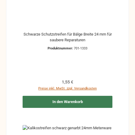
Schwarze Schutzstreifen für Bälge Breite 24 mm für
saubere Reparaturen
Produktnummer:
701-1333
Regulärer Preis:
1,55 €
Preise inkl. MwSt. zzgl. Versandkosten
In den Warenkorb