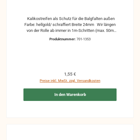
Kalikostreifen als Schutz für die Balgfalten außen
Farbe: hellgold/ schraffiert Breite 24mm Wir längen
von der Rolle ab immer in 1m-Schritten (max. 50m
am Stück) Bei Herstellung der Bälgen werden oft
Produktnummer:
701-1353
19mm breite Kalkostreifen verwendet. Um bei der
Reparatur die Klebestellen besser zu
überdecken wird meistens die 24mm-breite Variante
genommen. Somit wird die sichergestellt, dass es
sauber und ordentlich aussieht, und die alte
Rückstände oder Beschädigungen überdeckt sind.
Regulärer Preis:
1,55 €
Auch lieferbar in anderen Breiten, Farben und
Preise inkl. MwSt. zzgl. Versandkosten
Oberflächen
In den Warenkorb