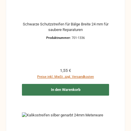
Schwarze Schutzstreifen für Bälge Breite 24 mm für
saubere Reparaturen
Produktnummer:
701-1336
Regulärer Preis:
1,55 €
Preise inkl. MwSt. zzgl. Versandkosten
In den Warenkorb