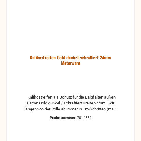
Kalikostreifen Gold dunkel schraffiert 24mm
Meterware
Kalikostreifen als Schutz für die Balgfalten außen
Farbe: Gold dunkel / schraffiert Breite 24mm Wir
längen von der Rolle ab immer in 1m-Schritten (max.
50m am Stück) Bei Herstellung der Bälgen werden
Produktnummer:
701-1354
oft 19mm breite Kalkostreifen verwendet. Um bei der
Reparatur die Klebestellen besser zu
überdecken wird meistens die 24mm-breite Variante
genommen. Somit wird die sichergestellt, dass es