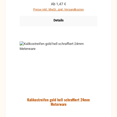
Regulärer Preis:
Ab
1,47 €
Preise inkl. MwSt. zzgl. Versandkosten
Details
Kalikostreifen gold hell schraffiert 24mm
Meterware